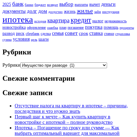
банк
выбор
деньги
2025
вычет
выплаты
банки
бюджет
возврат
жилье
долг
дом
документы
жизнь
досрочно
займ
инструкция
ипотека
кредит
квартира
налог
недвижимость
история
покупка
новостройка
помощь
оформление
план
погашение
ошибка
проценты
совет
семья
ставка
срок
развод
риск
сбербанк
сделка
ставки
страховка
условия
шаги
сумма
цель
Рубрики
Рубрики
Свежие комментарии
Свежие записи
Отсутствие налога на квартиру в ипотеке – причины,
последствия и что нужно знать
Первый шаг к мечте – Как купить квартиру в
новостройке с ипотекой – полное руководство
Ипотека – Погашение по сроку или сумме — Как
выбрать оптимальный вариант для максимальной