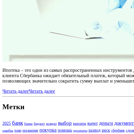
Ипотека – это один из самых распространенных инструментов д
клиента Сбербанка ожидает обязательный платеж, который мож
позволяющих значительно сократить сумму выплат и уменьшит
Читать далее
Читать далее
Метки
банк
выбор
деньги
докумен
2025
вычет
выплаты
банки
бюджет
возврат
покупка
помощь
развод
риск
план
погашение
сбербанк
сдел
ошибка
проценты