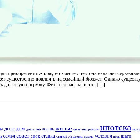
ля приобретения жилья, но вместе с тем она налагает серьезны
ет существенно повлиять на семейный бюджет. Однако существу
ь долговую нагрузку. Финансовые эксперты […]
ипотека
жилье
долг
дом
ты
жизнь
досрочно
займ
инструкция
исто
совет
семья
ставка
условия
срок
шаги
ка
ставки
страховка
сумма
цель