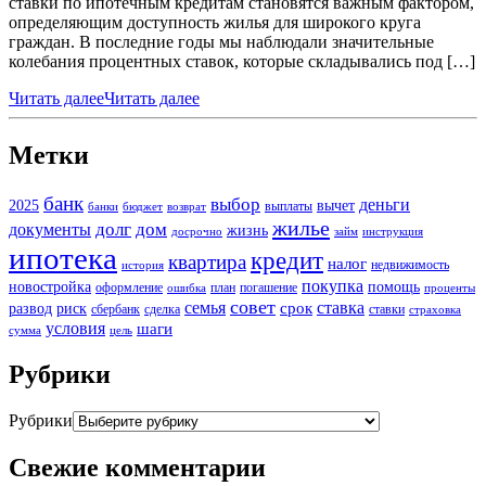
ставки по ипотечным кредитам становятся важным фактором,
определяющим доступность жилья для широкого круга
граждан. В последние годы мы наблюдали значительные
колебания процентных ставок, которые складывались под […]
Читать далее
Читать далее
Метки
банк
выбор
деньги
2025
вычет
выплаты
банки
бюджет
возврат
жилье
долг
дом
документы
жизнь
досрочно
займ
инструкция
ипотека
кредит
квартира
налог
недвижимость
история
покупка
новостройка
помощь
оформление
план
погашение
ошибка
проценты
совет
семья
ставка
срок
развод
риск
сбербанк
сделка
ставки
страховка
условия
шаги
сумма
цель
Рубрики
Рубрики
Свежие комментарии