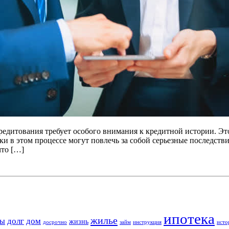
редитования требует особого внимания к кредитной истории. Э
и в этом процессе могут повлечь за собой серьезные последстви
что […]
ипотека
жилье
долг
дом
ты
жизнь
досрочно
займ
инструкция
исто