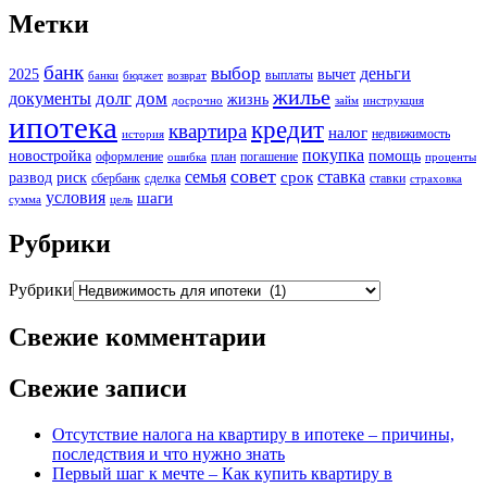
Метки
банк
выбор
деньги
2025
вычет
выплаты
банки
бюджет
возврат
жилье
долг
дом
документы
жизнь
досрочно
займ
инструкция
ипотека
кредит
квартира
налог
недвижимость
история
покупка
новостройка
помощь
оформление
план
погашение
ошибка
проценты
совет
семья
ставка
срок
развод
риск
сбербанк
сделка
ставки
страховка
условия
шаги
сумма
цель
Рубрики
Рубрики
Свежие комментарии
Свежие записи
Отсутствие налога на квартиру в ипотеке – причины,
последствия и что нужно знать
Первый шаг к мечте – Как купить квартиру в