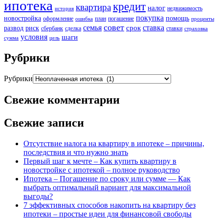
ипотека
кредит
квартира
налог
недвижимость
история
покупка
новостройка
помощь
оформление
план
погашение
ошибка
проценты
совет
семья
ставка
срок
развод
риск
сбербанк
сделка
ставки
страховка
условия
шаги
сумма
цель
Рубрики
Рубрики
Свежие комментарии
Свежие записи
Отсутствие налога на квартиру в ипотеке – причины,
последствия и что нужно знать
Первый шаг к мечте – Как купить квартиру в
новостройке с ипотекой – полное руководство
Ипотека – Погашение по сроку или сумме — Как
выбрать оптимальный вариант для максимальной
выгоды?
7 эффективных способов накопить на квартиру без
ипотеки – простые идеи для финансовой свободы