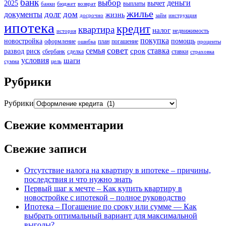
банк
выбор
деньги
2025
вычет
выплаты
банки
бюджет
возврат
жилье
долг
дом
документы
жизнь
досрочно
займ
инструкция
ипотека
кредит
квартира
налог
недвижимость
история
покупка
новостройка
помощь
оформление
план
погашение
ошибка
проценты
совет
семья
ставка
срок
развод
риск
сбербанк
сделка
ставки
страховка
условия
шаги
сумма
цель
Рубрики
Рубрики
Свежие комментарии
Свежие записи
Отсутствие налога на квартиру в ипотеке – причины,
последствия и что нужно знать
Первый шаг к мечте – Как купить квартиру в
новостройке с ипотекой – полное руководство
Ипотека – Погашение по сроку или сумме — Как
выбрать оптимальный вариант для максимальной
выгоды?