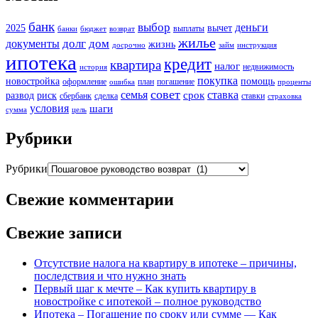
банк
выбор
деньги
2025
вычет
выплаты
банки
бюджет
возврат
жилье
долг
дом
документы
жизнь
досрочно
займ
инструкция
ипотека
кредит
квартира
налог
недвижимость
история
покупка
новостройка
помощь
оформление
план
погашение
ошибка
проценты
совет
семья
ставка
срок
развод
риск
сбербанк
сделка
ставки
страховка
условия
шаги
сумма
цель
Рубрики
Рубрики
Свежие комментарии
Свежие записи
Отсутствие налога на квартиру в ипотеке – причины,
последствия и что нужно знать
Первый шаг к мечте – Как купить квартиру в
новостройке с ипотекой – полное руководство
Ипотека – Погашение по сроку или сумме — Как