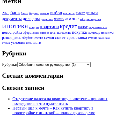
Метки
банк
выбор
деньги
2025
вычет
выплаты
банки
бюджет
возврат
жилье
долг
дом
документы
жизнь
досрочно
займ
инструкция
ипотека
кредит
квартира
налог
недвижимость
история
покупка
новостройка
помощь
оформление
план
погашение
ошибка
проценты
совет
семья
ставка
срок
развод
риск
сбербанк
сделка
ставки
страховка
условия
шаги
сумма
цель
Рубрики
Рубрики
Свежие комментарии
Свежие записи
Отсутствие налога на квартиру в ипотеке – причины,
последствия и что нужно знать
Первый шаг к мечте – Как купить квартиру в
новостройке с ипотекой – полное руководство