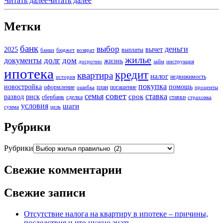
Читать далее
Читать далее
Метки
банк
выбор
деньги
2025
вычет
выплаты
банки
бюджет
возврат
жилье
долг
дом
документы
жизнь
досрочно
займ
инструкция
ипотека
кредит
квартира
налог
недвижимость
история
покупка
новостройка
помощь
оформление
план
погашение
ошибка
проценты
совет
семья
ставка
срок
развод
риск
сбербанк
сделка
ставки
страховка
условия
шаги
сумма
цель
Рубрики
Рубрики
Свежие комментарии
Свежие записи
Отсутствие налога на квартиру в ипотеке – причины,
последствия и что нужно знать