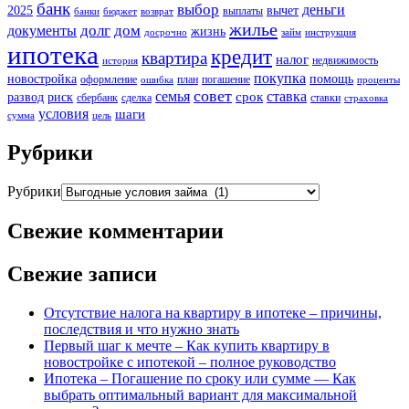
банк
выбор
деньги
2025
вычет
выплаты
банки
бюджет
возврат
жилье
долг
дом
документы
жизнь
досрочно
займ
инструкция
ипотека
кредит
квартира
налог
недвижимость
история
покупка
новостройка
помощь
оформление
план
погашение
ошибка
проценты
совет
семья
ставка
срок
развод
риск
сбербанк
сделка
ставки
страховка
условия
шаги
сумма
цель
Рубрики
Рубрики
Свежие комментарии
Свежие записи
Отсутствие налога на квартиру в ипотеке – причины,
последствия и что нужно знать
Первый шаг к мечте – Как купить квартиру в
новостройке с ипотекой – полное руководство
Ипотека – Погашение по сроку или сумме — Как
выбрать оптимальный вариант для максимальной