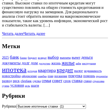
ставки. Высокие ставки по ипотечным кредитам могут
существенно повлиять на общую стоимость кредитования и
финансовую нагрузку на заемщиков. Для рационального
анализа стоит обратить внимание на макроэкономические
показатели, такие как уровень инфляции, экономический рост
и стабильность валюты. […]
Читать далее
Читать далее
Метки
банк
выбор
деньги
2025
вычет
выплаты
банки
бюджет
возврат
жилье
долг
дом
документы
жизнь
досрочно
займ
инструкция
ипотека
кредит
квартира
налог
недвижимость
история
покупка
новостройка
помощь
оформление
план
погашение
ошибка
проценты
совет
семья
ставка
срок
развод
риск
сбербанк
сделка
ставки
страховка
условия
шаги
сумма
цель
Рубрики
Рубрики