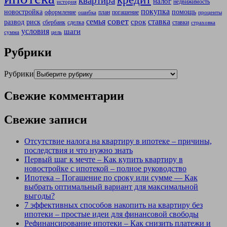
квартира
налог
недвижимость
история
покупка
новостройка
помощь
оформление
план
погашение
ошибка
проценты
совет
семья
ставка
срок
развод
риск
сбербанк
сделка
ставки
страховка
условия
шаги
сумма
цель
Рубрики
Рубрики
Свежие комментарии
Свежие записи
Отсутствие налога на квартиру в ипотеке – причины,
последствия и что нужно знать
Первый шаг к мечте – Как купить квартиру в
новостройке с ипотекой – полное руководство
Ипотека – Погашение по сроку или сумме — Как
выбрать оптимальный вариант для максимальной
выгоды?
7 эффективных способов накопить на квартиру без
ипотеки – простые идеи для финансовой свободы
Рефинансирование ипотеки – Как снизить платежи и