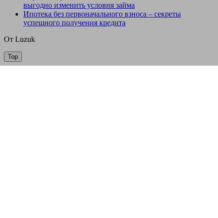
выгодно изменить условия займа
Ипотека без первоначального взноса – секреты
успешного получения кредита
От Luzuk
Top