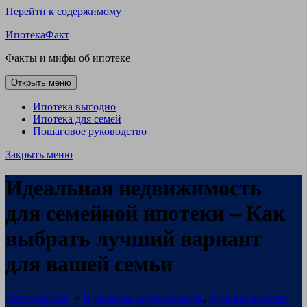
Перейти к содержимому
ИпотекаФакт
Факты и мифы об ипотеке
Открыть меню
Ипотека выгодно
Ипотека для семей
Пошаговое руководство
Закрыть меню
Идеальная недвижимость
для семейной ипотеки – Как
выбрать лучший вариант
для вашей семьи
ИпотекаФакт
»
Идеальная недвижимость
,
Лучший вариант