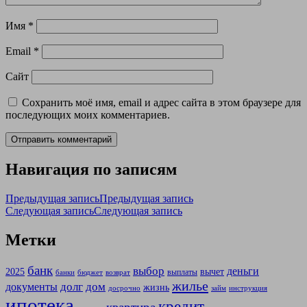
Имя
*
Email
*
Сайт
Сохранить моё имя, email и адрес сайта в этом браузере для
последующих моих комментариев.
Навигация по записям
Предыдущая запись
Предыдущая запись
Следующая запись
Следующая запись
Метки
банк
выбор
деньги
2025
вычет
выплаты
банки
бюджет
возврат
жилье
долг
дом
документы
жизнь
досрочно
займ
инструкция
ипотека
кредит