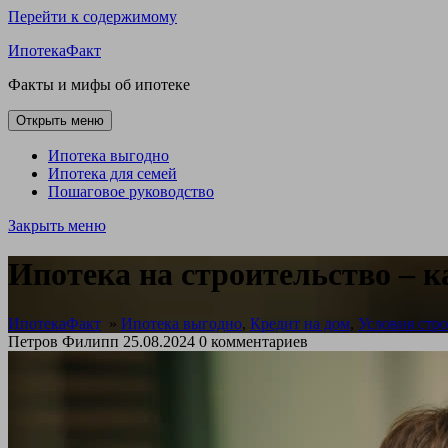
Перейти к содержимому
ИпотекаФакт
Факты и мифы об ипотеке
Открыть меню
Ипотека выгодно
Ипотека для семей
Пошаговое руководство
Закрыть меню
Ипотека на строительство – к
ИпотекаФакт
»
Ипотека выгодно
,
Кредит на дом
,
Условия стро
Петров Филипп
25.08.2024
0 комментариев