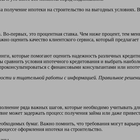
 получение ипотеки на строительство на выгодных условиях. Вн
 Во-первых, это процентная ставка. Чем ниже процент, тем мен
ажно оценить качество клиентского сервиса, который предлагает
нги, которые помогают оценить надежность различных кредитн
бы сравнить условия ипотечного кредитования и выбрать наибол
 проконсультироваться с финансовыми консультантами или ипот
ности и тщательной работы с информацией. Правильное решен
олнение ряда важных шагов, которые необходимо учитывать для
вие может задержать процесс получения займа или даже привест
бходимых бумаг. Важно помнить, что требования могут варьиров
роцессе оформления ипотеки на строительство.
раны.