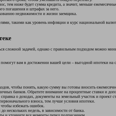
с, тем ниже будет сумма кредита, а значит, меньше ежемесячны
го погашения и штрафах за него.
ахованию недвижимости и жизни заемщика.
лями, такими как уровень инфляции и курс национальной валют
теке
ться сложной задачей, однако с правильным подходом можно ми
помогут вам в достижении вашей цели – выгодной ипотеки на с
ходов, чтобы понять, какую сумму вы готовы вносить ежемесячн
ичных банков. Обратите внимание на процентные ставки и доп
 справка о доходах, документы на земельный участок и проект с
ервоначального взноса, тем лучше условия ипотеки.
, чтобы избежать ошибок.
 до нескольких недель, в зависимости от банка.
ы и уточните все моменты перед подписанием.