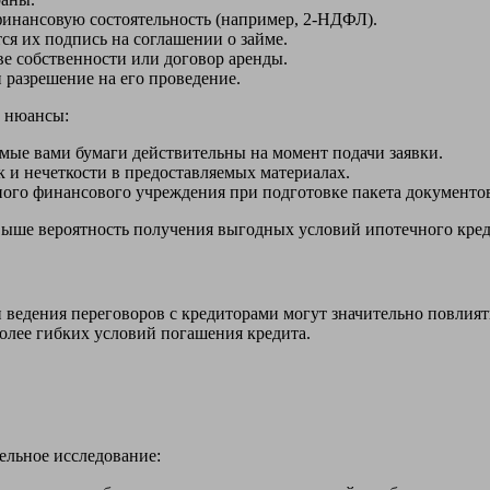
нансовую состоятельность (например, 2-НДФЛ).
тся их подпись на соглашении о займе.
ве собственности или договор аренды.
и разрешение на его проведение.
е нюансы:
емые вами бумаги действительны на момент подачи заявки.
 и нечеткости в предоставляемых материалах.
ого финансового учреждения при подготовке пакета документо
ыше вероятность получения выгодных условий ипотечного кредит
и ведения переговоров с кредиторами могут значительно повлия
более гибких условий погашения кредита.
ельное исследование: