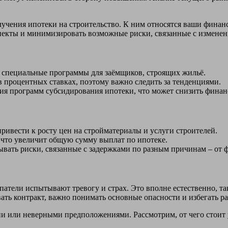
чения ипотеки на строительство. К ним относятся ваши финанс
спекты и минимизировать возможные риски, связанные с измене
 специальные программы для заёмщиков, строящих жильё.
в процентных ставках, поэтому важно следить за тенденциями.
ия программ субсидирования ипотеки, что может снизить финан
ривести к росту цен на стройматериалы и услуги строителей.
 что увеличит общую сумму выплат по ипотеке.
ывать риски, связанные с задержками по разным причинам – от 
тели испытывают тревогу и страх. Это вполне естественно, так
ть контракт, важно понимать основные опасности и избегать р
и или неверными предположениями. Рассмотрим, от чего стоит